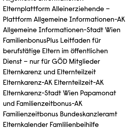
Elternplattform Alleinerziehende –
Plattform Allgemeine Informationen-AK
Allgemeine Informationen-Stadt Wien
FamilienbonusPlus Leitfaden für
berufstätige Eltern im öffentlichen
Dienst – nur für GÖD Mitglieder
Elternkarenz und Elternteilzeit
Elternkarenz-AK Elternteilzeit-AK
Elternkarenz-Stadt Wien Papamonat
und Familienzeitbonus-AK
Familienzeitbonus Bundeskanzleramt
Elternkalender Famlilienbeihilfe